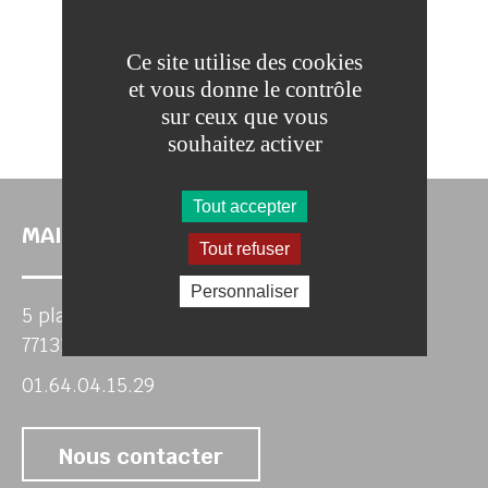
DÉMATÉRIALISÉE À LA
DÉCHÈTERIE
Ce site utilise des cookies
et vous donne le contrôle
sur ceux que vous
souhaitez activer
Tout accepter
MAIRIE DE TOUQUIN
Tout refuser
Personnaliser
5 place de la mairie
77131 Touquin
01.64.04.15.29
Nous contacter