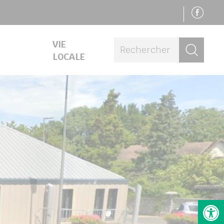
SU
VIE
Rech
LOCALE
Ouv