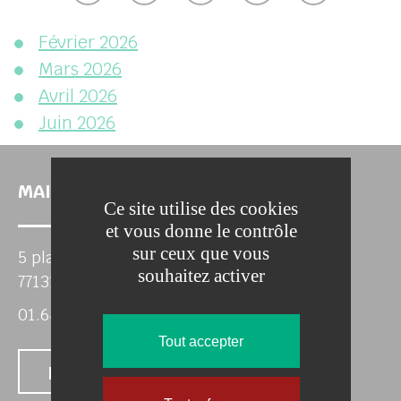
her
Février 2026
Mars 2026
Avril 2026
Juin 2026
MAIRIE DE TOUQUIN
Ce site utilise des cookies
et vous donne le contrôle
sur ceux que vous
5 place de la mairie
souhaitez activer
77131 Touquin
01.64.04.15.29
Tout accepter
Nous contacter